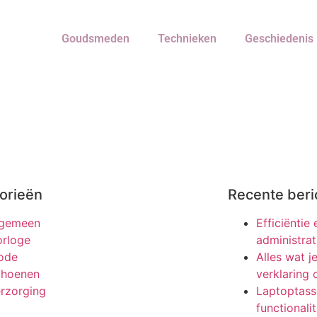
Goudsmeden
Technieken
Geschiedenis
orieën
Recente beri
lgemeen
Efficiëntie
rloge
administrat
ode
Alles wat 
choenen
verklaring
rzorging
Laptoptasse
functionali