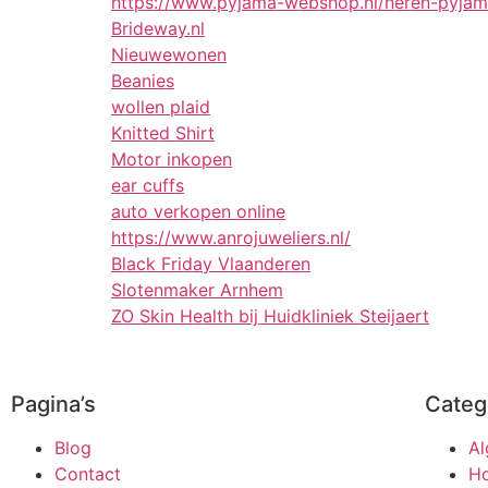
https://www.pyjama-webshop.nl/heren-pyjama
Brideway.nl
Nieuwewonen
Beanies
wollen plaid
Knitted Shirt
Motor inkopen
ear cuffs
auto verkopen online
https://www.anrojuweliers.nl/
Black Friday Vlaanderen
Slotenmaker Arnhem
ZO Skin Health bij Huidkliniek Steijaert
Pagina’s
Categ
Blog
A
Contact
Ho