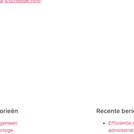
-s/schiesser.html
orieën
Recente beri
lgemeen
Efficiëntie
rloge
administrat