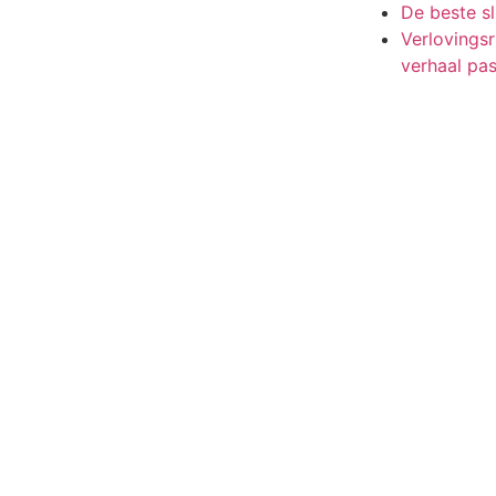
De beste s
Verlovingsri
verhaal pa