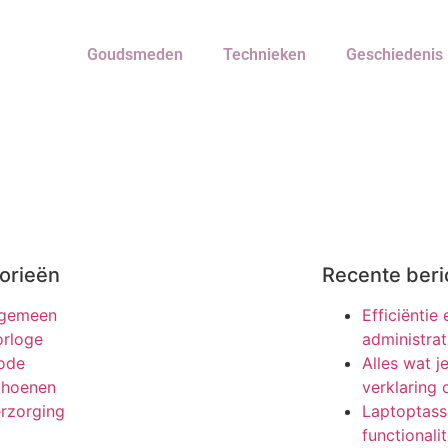
Goudsmeden
Technieken
Geschiedenis
orieën
Recente beri
lgemeen
Efficiëntie
rloge
administrat
ode
Alles wat 
choenen
verklaring
rzorging
Laptoptasse
functionali