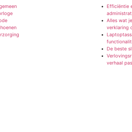
lgemeen
Efficiëntie
rloge
administrat
ode
Alles wat 
choenen
verklaring
rzorging
Laptoptasse
functionali
De beste s
Verlovingsri
verhaal pa