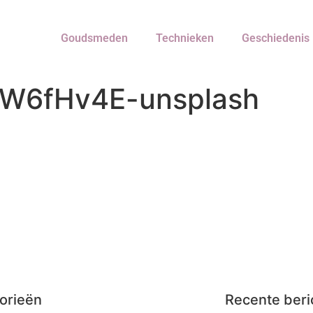
Goudsmeden
Technieken
Geschiedenis
gW6fHv4E-unsplash
orieën
Recente beri